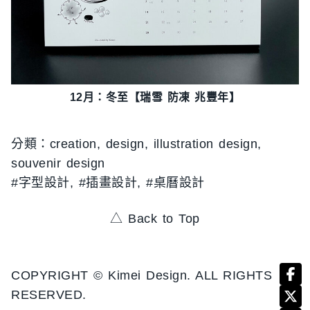
12月：冬至【瑞雪 防凍 兆豐年】
creation
, 
design
, 
illustration design
, 
souvenir design
字型設計
, 
插畫設計
, 
桌曆設計
△ Back to Top
COPYRIGHT © Kimei Design. ALL RIGHTS
RESERVED.