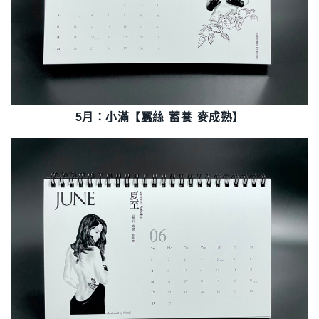
5月：小滿【蠶絲 蓄養 麥成熟】