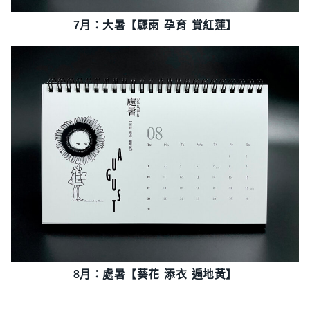
7月：大暑【驟雨 孕育 賞紅蓮】
8月：處暑【葵花 添衣 遍地黃】