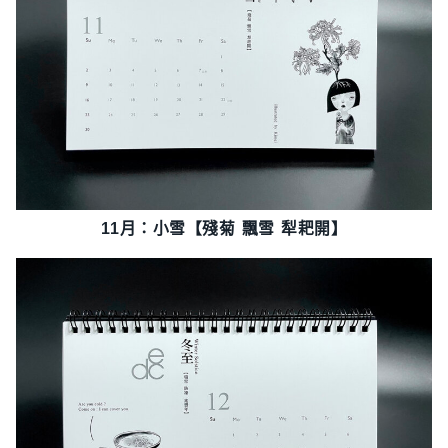
11月：小雪【殘菊 飄雪 犁耙開】