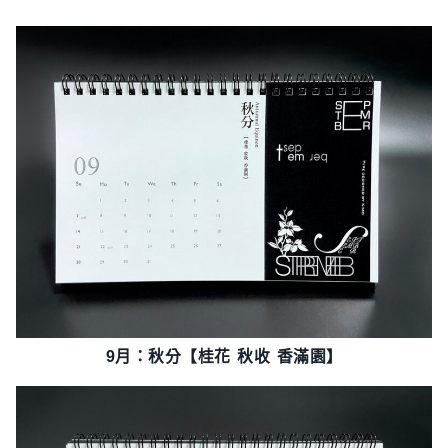
9月：秋分【桂花 秋收 香滿園】