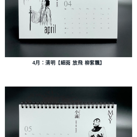
4月：清明【細雨 放飛 柳絮飄】